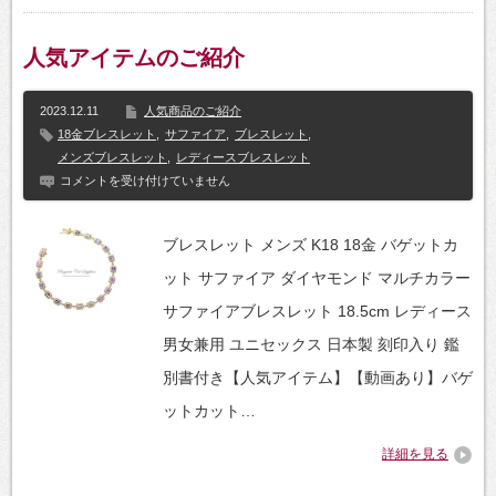
人気アイテムのご紹介
2023.12.11
人気商品のご紹介
18金ブレスレット
,
サファイア
,
ブレスレット
,
メンズブレスレット
,
レディースブレスレット
人
コメントを受け付けていません
気
ア
イ
ブレスレット メンズ K18 18金 バゲットカ
テ
ム
ット サファイア ダイヤモンド マルチカラー
の
ご
サファイアブレスレット 18.5cm レディース
紹
介
男女兼用 ユニセックス 日本製 刻印入り 鑑
は
別書付き【人気アイテム】【動画あり】バゲ
ットカット…
詳細を見る