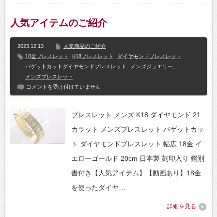
人気アイテムのご紹介
2023.12.13
人気商品のご紹介
18金ブレスレット
,
K18ブレスレット
,
ダイヤモンドブレスレット
,
バゲットカットダイヤモンドブレスレット
,
メンズジュエリー
,
メンズブレスレット
人
コメントを受け付けていません
気
ア
イ
ブレスレット メンズ K18 ダイヤモンド 21
テ
ム
カラット メンズブレスレット バゲットカッ
の
ご
ト ダイヤモンドブレスレット 幅広 18金 イ
紹
介
エローゴールド 20cm 日本製 刻印入り 鑑別
は
書付き【人気アイテム】【動画あり】18金
を使ったダイヤ…
詳細を見る